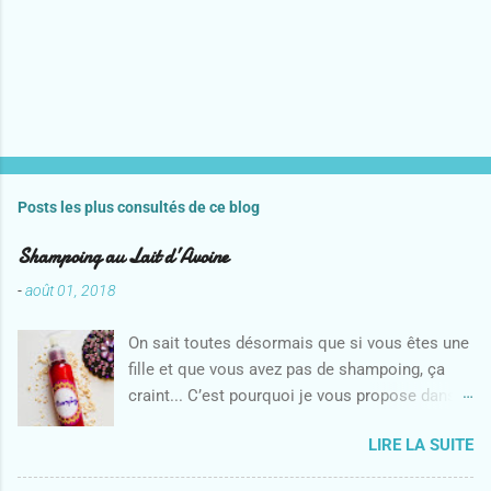
E
n
r
e
Posts les plus consultés de ce blog
g
i
Shampoing au Lait d’Avoine
s
t
-
août 01, 2018
r
e
On sait toutes désormais que si vous êtes une
r
u
fille et que vous avez pas de shampoing, ça
n
craint... C’est pourquoi je vous propose dans
c
ce nouvel article, ma recette de shampoing au
o
m
LIRE LA SUITE
lait d’avoine. Il mousse bien et laisse les
m
cheveux tout doux. Je ne suis même plus
e