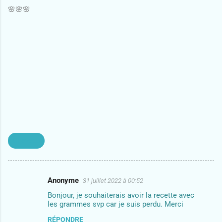
🌸🌸🌸
Cheveux
Anonyme
31 juillet 2022 à 00:52
C
Bonjour, je souhaiterais avoir la recette avec
o
les grammes svp car je suis perdu. Merci
m
RÉPONDRE