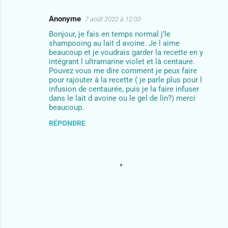
m
Anonyme
e
7 août 2022 à 12:00
n
Bonjour, je fais en temps normal j’le
shampooing au lait d avoine. Je l aime
t
beaucoup et je voudrais garder la recette en y
intégrant l ultramarine violet et là centaure.
a
Pouvez vous me dire comment je peux faire
i
pour rajouter à la recette ( je parle plus pour l
infusion de centaurée, puis je la faire infuser
r
dans le lait d avoine ou le gel de lin?) merci
e
beaucoup.
s
RÉPONDRE