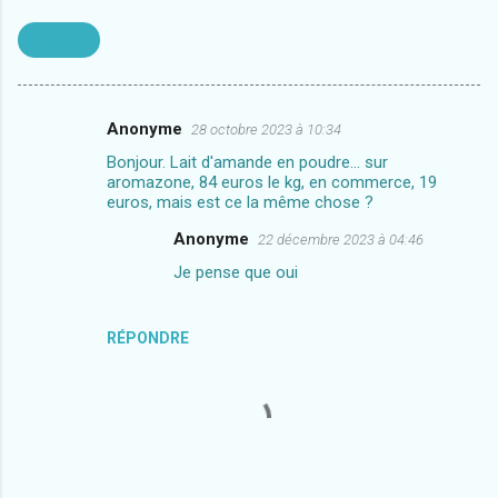
Cheveux
Anonyme
28 octobre 2023 à 10:34
C
Bonjour. Lait d'amande en poudre... sur
o
aromazone, 84 euros le kg, en commerce, 19
m
euros, mais est ce la même chose ?
m
Anonyme
22 décembre 2023 à 04:46
e
Je pense que oui
n
t
RÉPONDRE
a
i
r
e
s