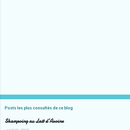
E
n
r
e
Posts les plus consultés de ce blog
g
i
Shampoing au Lait d’Avoine
s
t