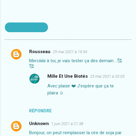
Produits Ménagers
Rousseau
25 mai 2021 à 19:54
C
Merciiiiiii à toi, je vais tester ça dès demain....🥰
o
🥰
m
Mille Et Une Biotés
25 mai 2021 à 20:05
m
Avec plaisir ❤️ J’espère que ça te
e
plaira ☺️
n
t
RÉPONDRE
a
i
Unknown
1 juin 2021 à 21:38
r
Bonjour, on peut remplasser la cire de soja par