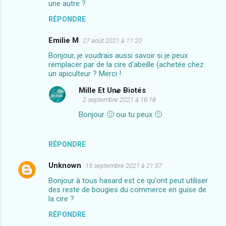
une autre ?
e
RÉPONDRE
s
Emilie M
27 août 2021 à 11:20
Bonjour, je voudrais aussi savoir si je peux
remplacer par de la cire d'abeille (achetée chez
un apiculteur ? Merci !
Mille Et Une Biotés
2 septembre 2021 à 16:18
Bonjour 🙂 oui tu peux 🙂
RÉPONDRE
Unknown
15 septembre 2021 à 21:57
Bonjour à tous hasard est ce qu'ont peut utiliser
des reste de bougies du commerce en guise de
la cire ?
RÉPONDRE